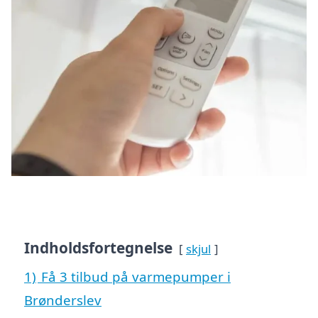
Indholdsfortegnelse
skjul
1)
Få 3 tilbud på varmepumper i
Brønderslev