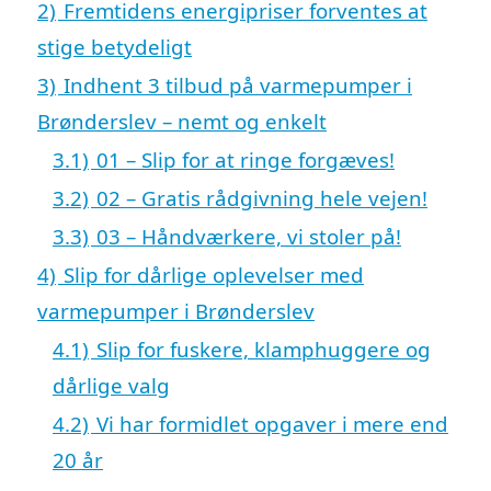
2)
Fremtidens energipriser forventes at
stige betydeligt
3)
Indhent 3 tilbud på varmepumper i
Brønderslev – nemt og enkelt
3.1)
01 – Slip for at ringe forgæves!
3.2)
02 – Gratis rådgivning hele vejen!
3.3)
03 – Håndværkere, vi stoler på!
4)
Slip for dårlige oplevelser med
varmepumper i Brønderslev
4.1)
Slip for fuskere, klamphuggere og
dårlige valg
4.2)
Vi har formidlet opgaver i mere end
20 år